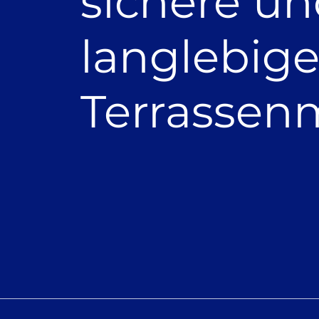
sichere u
langlebig
Terrasse