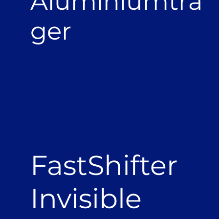
Aluminiumträ
ger
FastShifter
Invisible