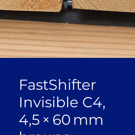
FastShifter
Invisible C4,
4,5 × 60 mm