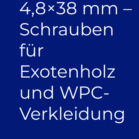
4,8×38 mm –
Schrauben
für
Exotenholz
und WPC-
Verkleidung