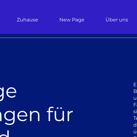
Zuhause
New Page
Über uns
ge
E
B
u
F
ngen für
s
T
d
ü