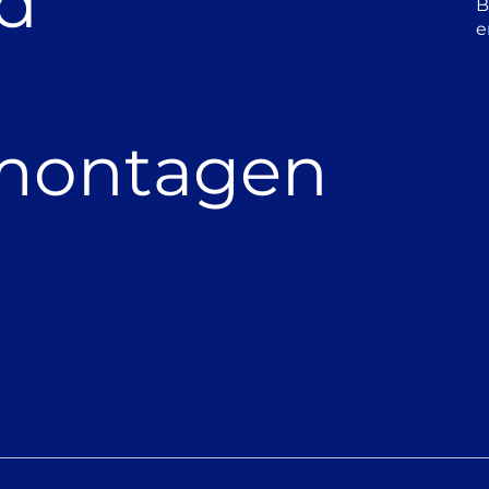
nd
B
e
e
nmontagen