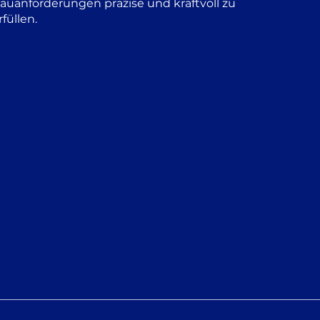
auanforderungen präzise und kraftvoll zu
rfüllen.