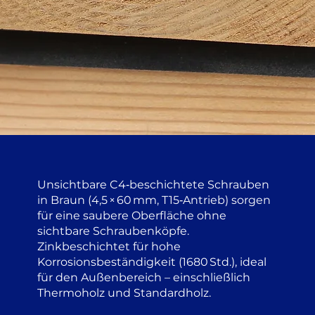
Unsichtbare C4‑beschichtete Schrauben
in Braun (4,5 × 60 mm, T15‑Antrieb) sorgen
für eine saubere Oberfläche ohne
sichtbare Schraubenköpfe.
Zinkbeschichtet für hohe
Korrosionsbeständigkeit (1680 Std.), ideal
für den Außenbereich – einschließlich
Thermoholz und Standardholz.