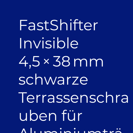
FastShifter
Invisible
4,5 × 38 mm
schwarze
Terrassenschra
uben für