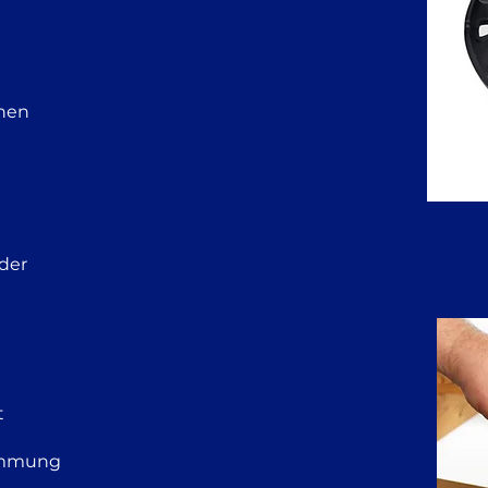
onen
der
t
ämmung