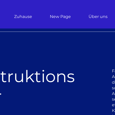
Zuhause
New Page
Über uns
truktions
F
A
d
s
r
A
s
e
K