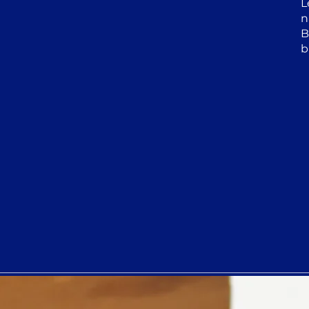
L
n
B
b