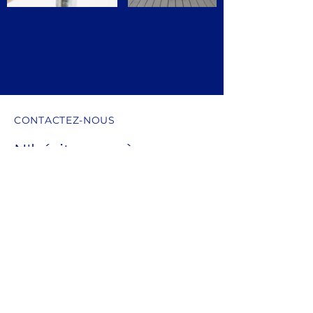
CONTACTEZ-NOUS
N'hésitez pas à nous
contacter pour
toute question ou
demande
Prénom
Nom de famille