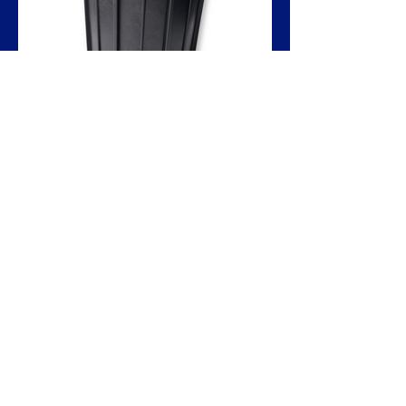
NEEM CONTACT MET ONS OP
Neem contact met ons
op
voor vragen
of
verzoeken