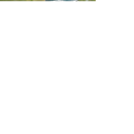
Projets spéciaux
Partagez votre besoin,
Nous vous aiderons !
Nous fournissons des conseils et
les matériaux nécessaires.
Lire la suite