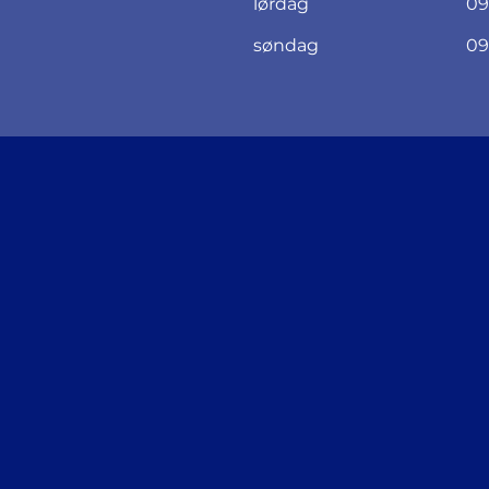
lørdag
09
søndag
09