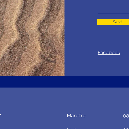
Send
Facebook
r
Man–fre
08