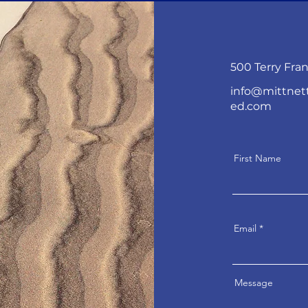
500 Terry Fran
info@mittnet
ed.com
First Name
Email
Message