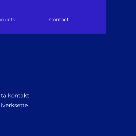
oducts
Contact
 ta kontakt
iverksette