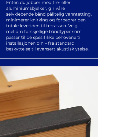
Enten du jobber med tre- eller
aluminiumsbjelker, gir våre
selvklebende bånd pålitelig vanntetting,
minimerer knirking og forbedrer den
totale levetiden til terrassen. Velg
mellom forskjellige båndtyper som
passer til de spesifikke behovene til
installasjonen din – fra standard
beskyttelse til avansert akustisk ytelse.