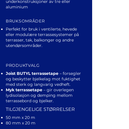
underkonstruksjoner av tre eller
aluminium
BRUKSOMRÅDER
Perfekt for bruk i ventilerte, hevede
eller modulære terrassesystemer på
terrasser, tak, balkonger og andre
utendørsområder.
PRODUKTVALG
Joist BUTYL terrassetape
– forsegler
og beskytter bjelkelag mot fuktighet
med sterk og langvarig vedheft.
Myk terrassetape
– gir overlegen
lydisolasjon og demping mellom
terrassebord og bjelker.
TILGJENGELIGE STØRRELSER
50 mm x 20 m
80 mm x 20 m