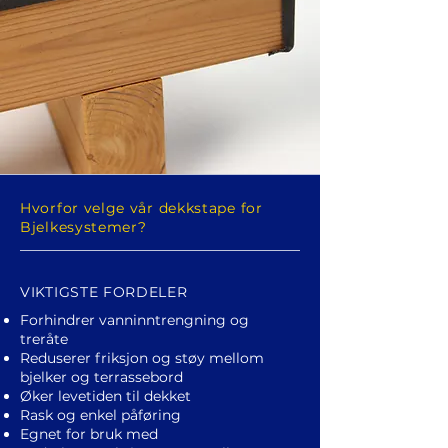
Hvorfor velge vår dekkstape for
Bjelkesystemer?
VIKTIGSTE FORDELER
Forhindrer vanninntrengning og
treråte
Reduserer friksjon og støy mellom
bjelker og terrassebord
Øker levetiden til dekket
Rask og enkel påføring
Egnet for bruk med