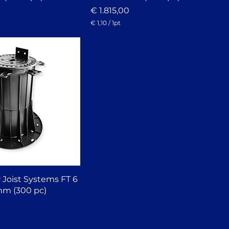
Prijs
€ 1.815,00
€ 1,10
/
1pt
€
1
,
1
0
p
e
r
1
P
i
n
t
r Joist Systems FT 6
mm (300 pc)