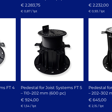
Prijs
Prijs
€ 2.283,75
€ 2.232,00
€ 0,87
/
1pt
€ 0,93
/
1pt
€
€
0
0
,
,
8
9
7
3
p
p
e
e
r
r
1
1
P
P
i
i
n
n
t
t
ems FT 4
Pedestal for Joist Systems FT 5
Pedestal fo
– 110–202 mm (600 pc)
– 202–302 
Prijs
Prijs
€ 924,00
€ 645,00
€ 1,54
/
1pt
€ 2,15
/
1pt
€
€