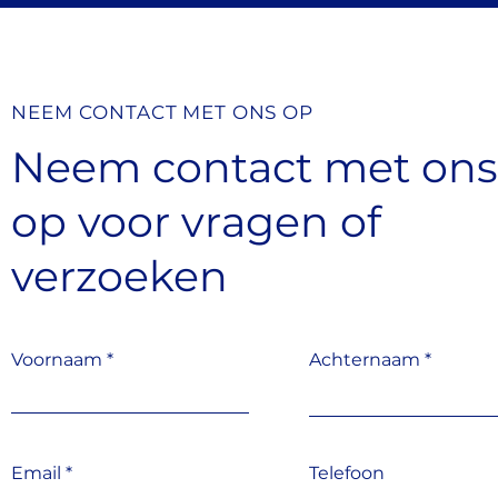
1
2
,
,
5
1
4
5
p
p
NEEM CONTACT MET ONS OP
e
e
r
r
Neem contact met on
1
1
P
P
i
i
op
voor vragen
n
of
n
t
t
verzoeken
Voornaam
Achternaam
Email
Telefoon