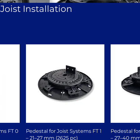
Joist Installation
ems FT 0
Pedestal for Joist Systems FT 1
Pedestal fo
– 21–27 mm (2625 pc)
– 27–40 mm