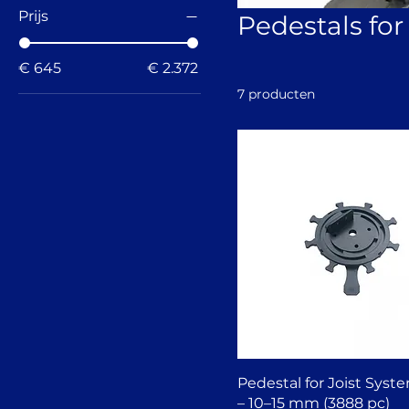
Prijs
Pedestals for 
€ 645
€ 2.372
7 producten
Pedestal for Joist Syst
– 10–15 mm (3888 pc)