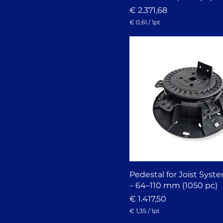
Prijs
€ 2.371,68
€ 0,61
/
1pt
€
0
,
6
1
p
e
r
1
P
i
n
t
Pedestal for Joist Syst
– 64–110 mm (1050 pc)
Prijs
€ 1.417,50
€ 1,35
/
1pt
€